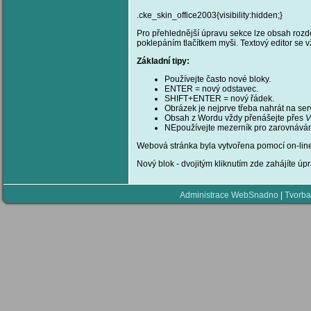
.cke_skin_office2003{visibility:hidden;}
Pro přehlednější úpravu sekce lze obsah rozděl
poklepáním tlačítkem myši. Textový editor se 
Základní tipy:
Používejte často nové bloky.
ENTER = nový odstavec.
SHIFT+ENTER = nový řádek.
Obrázek je nejprve třeba nahrát na se
Obsah z Wordu vždy přenášejte přes
V
NEpoužívejte mezerník pro zarovnáván
Webová stránka byla vytvořena pomocí on-li
Nový blok - dvojitým kliknutím zde zahájíte úpr
Administrace WebSnadno
|
Tvorba