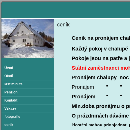
ceník
Ceník na pronájem chalupy
Každý pokoj v chalupě má k
Pokoje jsou na patře a jso
Státní zaměstnanci moh
Úvod
Okolí
P
ronájem chalupy noc / 9 l
last.minute
Pronájem
" " / 6lůže
Penzion
Pronájem " " / 4lůžka.....
Kontakt
Min.doba pronájmu o prázdnin
Vzkazy
O prázdninách dáváme p
fotografie
Hostési mohou priobjednat pro ko
ceník