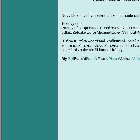
Nový blok - dvojitým kliknutím zde zahájíte úpr
Textový editor
Panely nástrojů editoru
Obrázek
Vložit HTML 
odkaz
Záložka
Zdroj
Maximalizovat
Vyjmout
K
Tučné
Kurzíva
Podtržené
Přeškrtnuté
Dolní i
kontejner
Zarovnat vlevo
Zarovnat na střed
Za
speciální znaky
Vložit konec stránky
Styl
Styl
Formát
Formát
Písmo
Písmo
Velikost
Veli