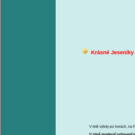
Krásné Jeseníky 
V letě výlety po horách, na Praděd bu
V zimě moderní vybavení na všech sj