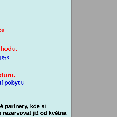
nou
chodu.
iště.
ma i na fakturu.
tí pobyt u
 partnery, kde si
rezervovat již od května