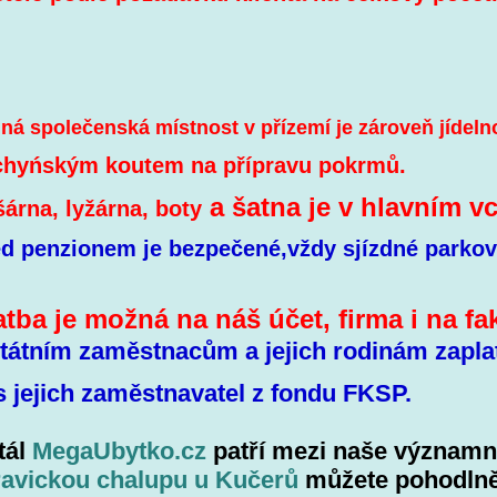
polečenská místnost v přízemí je zároveň jídel
ským koutem na přípravu pokrmů.
a šatna je v hlavním v
rna, lyžárna, boty
d penzionem je bezpečené,vždy sjízdné parkov
ba je možná na náš účet, fir
tátním zaměstnacům a jejich rodinám zapla
jich zaměstnavatel z fondu FKSP.
tál
MegaUbytko.cz
patří mezi naše významné
avickou chalupu u Kučerů
můžete pohodlně 