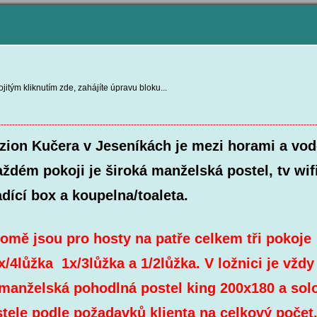
jitým kliknutím zde, zahájíte úpravu bloku...
----------------------------------------------------------------------------------------------------------------
 Kučera v Jeseníkách je mezi horami a vod
aždém pokoji je široká manželská postel, tv wifi
cí box a koupelna/toaleta.
jsou pro hosty na patře celkem tři pokoje
ůžka 1x/3lůžka a 1/2lůžka. V ložnici je vždy
želská pohodlná postel king 200x18
e podle požadavků klie
nta na celkový počet