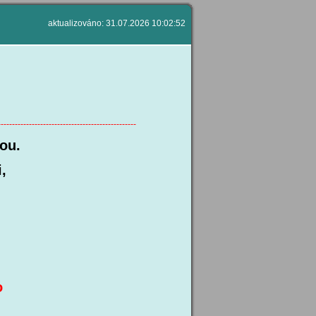
aktualizováno: 31.07.2026 10:02:52
-------------------------------------------------
ou.
,
0 a solo
.