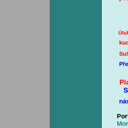
Útulná s
kuchyń
Sušá
Pře
Plat
S
nás je
Por
Mor