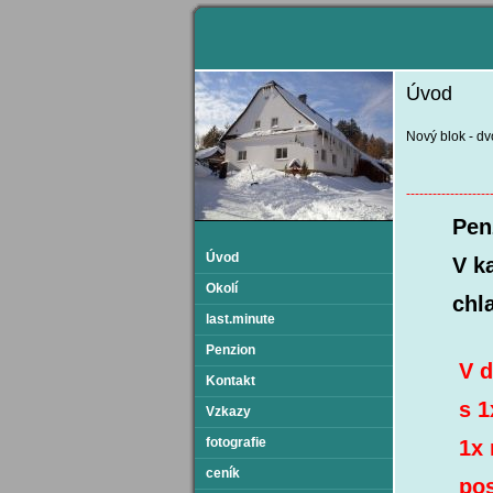
Úvod
Nový blok - dvo
-------------------
Penzion
Úvod
V k
Okolí
chladí
last.minute
Penzion
V domě 
Kontakt
s 1x/4l
Vzkazy
fotografie
1x man
ceník
postel